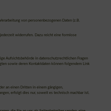
er Verarbeitung von personenbezogenen Daten (z.B.
 jederzeit widerrufen. Dazu reicht eine formlose
ige Aufsichtsbehörde in datenschutzrechtlichen Fragen
ragten sowie deren Kontaktdaten können folgendem Link
oder an einen Dritten in einem gängigen,
gen, erfolgt dies nur, soweit es technisch machbar ist.
agen, die Sie an uns als Seitenbetreiber senden, eine