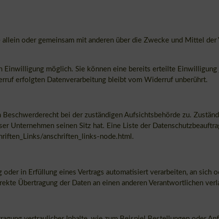
, die allein oder gemeinsam mit anderen über die Zwecke und Mittel d
 Einwilligung möglich. Sie können eine bereits erteilte Einwilligung
erruf erfolgten Datenverarbeitung bleibt vom Widerruf unberührt.
in Beschwerderecht bei der zuständigen Aufsichtsbehörde zu. Zuständ
nser Unternehmen seinen Sitz hat. Eine Liste der Datenschutzbeauft
iften_Links/anschriften_links-node.html
.
 oder in Erfüllung eines Vertrags automatisiert verarbeiten, an sich 
ekte Übertragung der Daten an einen anderen Verantwortlichen verlan
agung vertraulicher Inhalte, wie zum Beispiel Bestellungen oder Anfr