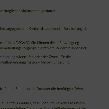
orvertraglicher Maßnahmen gestattet.
 dort angegebenen Kontaktdaten zwecks Bearbeitung der
bs. 1 lit. a DSGVO). Sie können diese Einwilligung
enverarbeitungsvorgänge bleibt vom Widerruf unberührt.
peicherung widerrufen oder der Zweck für die
e Aufbewahrungsfristen – bleiben unberührt.
fruf einer Seite lädt Ihr Browser die benötigten Web
 Kenntnis darüber, dass über Ihre IP-Adresse unsere
unserer Online-Angebote. Dies stellt ein berechtigtes