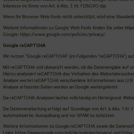
Interesse im Sinne von Art. 6 Abs. 1 lit. f DSGVO dar.
Wenn Ihr Browser Web Fonts nicht unterstützt, wird eine Standard
Weitere Informationen zu Google Web Fonts finden Sie unter
http
Google:
https://www.google.com/policies/privacy/
.
Google reCAPTCHA
Wir nutzen “Google reCAPTCHA” (im Folgenden “reCAPTCHA”) auf u
Mit reCAPTCHA soll überprüft werden, ob die Dateneingabe auf un
Hierzu analysiert reCAPTCHA das Verhalten des Websitebesuchers
Analyse wertet reCAPTCHA verschiedene Informationen aus (z.B. 
Analyse erfassten Daten werden an Google weitergeleitet.
Die reCAPTCHA-Analysen laufen vollständig im Hintergrund. Websi
Die Datenverarbeitung erfolgt auf Grundlage von Art. 6 Abs. 1 lit
automatisierter Ausspähung und vor SPAM zu schützen.
Weitere Informationen zu Google reCAPTCHA sowie die Datensch
Links:
https://www.google.com/intl/de/policies/privacy/
und
https