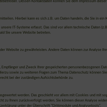
sitebetreiber. Dessen Kontaktdaten können Sie dem Impressum diese
tteilen. Hierbei kann es sich z.B. um Daten handeln, die Sie in ein
sere IT-Systeme erfasst. Das sind vor allem technische Daten (z.B
bald Sie unsere Website betreten.
ng der Website zu gewährleisten. Andere Daten können zur Analyse I
ft, Empfänger und Zweck Ihrer gespeicherten personenbezogenen Date
 Hierzu sowie zu weiteren Fragen zum Thema Datenschutz können Sie
echt bei der zuständigen Aufsichtsbehörde zu.
ausgewertet werden. Das geschieht vor allem mit Cookies und mit s
icht zu Ihnen zurückverfolgt werden. Sie können dieser Analyse wid
zerklärung unter der Überschrift “Drittmodule und Analysetools”.