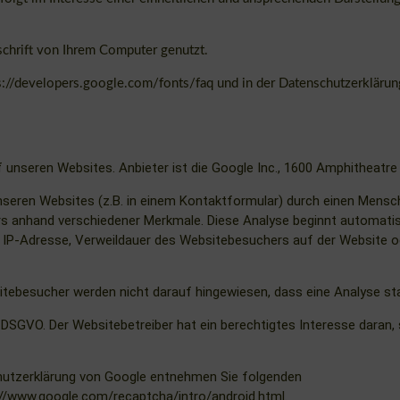
schrift von Ihrem Computer genutzt.
s://developers.google.com/fonts/faq
und in der Datenschutzerkläru
nseren Websites. Anbieter ist die Google Inc., 1600 Amphitheatre 
seren Websites (z.B. in einem Kontaktformular) durch einen Mensc
 anhand verschiedener Merkmale. Diese Analyse beginnt automatisch
IP-Adresse, Verweildauer des Websitebesuchers auf der Website o
tebesucher werden nicht darauf hingewiesen, dass eine Analyse sta
. f DSGVO. Der Websitebetreiber hat ein berechtigtes Interesse dara
utzerklärung von Google entnehmen Sie folgenden
://www.google.com/recaptcha/intro/android.html
.