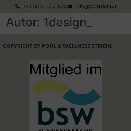
+43 0676 43 51 630
info@pwstriehl.at
Autor:
1design_
COPYRIGHT BY POOL & WELLNESS STRIEHL