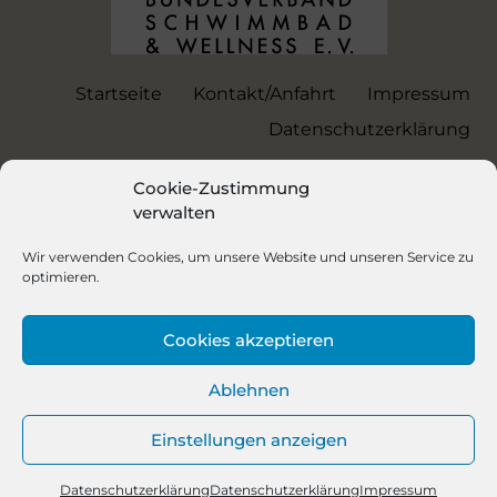
Startseite
Kontakt/Anfahrt
Impressum
Datenschutzerklärung
Cookie-Zustimmung
verwalten
Wir verwenden Cookies, um unsere Website und unseren Service zu
optimieren.
Cookies akzeptieren
SCHWIMMBAD/Whirlpool/Sauna-
Infrarotkabinen SERVICE &
Ablehnen
TECHNIK
Einstellungen anzeigen
In Bayern, Oberösterreich, Niederösterreich,
Steiermark, Salzburg, Tirol und weitere…
Datenschutzerklärung
Datenschutzerklärung
Impressum